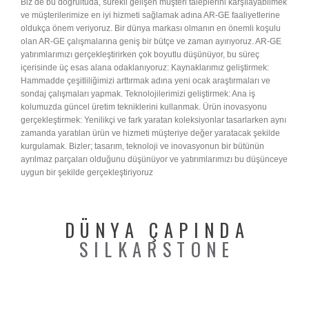
Biz de bu doğrultuda, sürekli gelişen müşteri taleplerini karşılayabilmek
ve müşterilerimize en iyi hizmeti sağlamak adına AR-GE faaliyetlerine
oldukça önem veriyoruz. Bir dünya markası olmanın en önemli koşulu
olan AR-GE çalışmalarına geniş bir bütçe ve zaman ayırıyoruz. AR-GE
yatırımlarımızı gerçekleştirirken çok boyutlu düşünüyor, bu süreç
içerisinde üç esas alana odaklanıyoruz: Kaynaklarımız geliştirmek:
Hammadde çeşitliliğimizi arttırmak adına yeni ocak araştırmaları ve
sondaj çalışmaları yapmak. Teknolojilerimizi geliştirmek: Ana iş
kolumuzda güncel üretim tekniklerini kullanmak. Ürün inovasyonu
gerçekleştirmek: Yenilikçi ve fark yaratan koleksiyonlar tasarlarken aynı
zamanda yaratılan ürün ve hizmeti müşteriye değer yaratacak şekilde
kurgulamak. Bizler; tasarım, teknoloji ve inovasyonun bir bütünün
ayrılmaz parçaları olduğunu düşünüyor ve yatırımlarımızı bu düşünceye
uygun bir şekilde gerçekleştiriyoruz
DÜNYA ÇAPINDA
SILKARSTONE