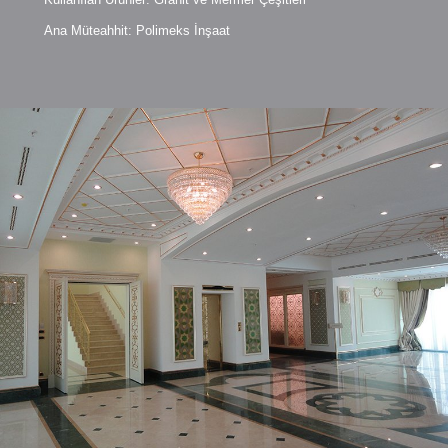
Ana Müteahhit:
Polimeks İnşaat