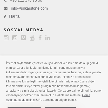
+90 212 576 75 00
info@silkarstone.com
Harita
SOSYAL MEDYA
İnternet sayfamızda çerezler yoluyla kişisel veri işlenmekte olup gerekli
olan çerezler bilgi toplumu hizmetlerinin sunulması amacıyla
kullanılmaktadır, diğer çerezler açık rıza vermeniz halinde, sizlere yönelik
reklam/pazarlama faaliyetlerinin yapılması, sitemizin daha işlevsel
kılınması ve kişiselleştirme (gizlilik tercihiniz hariç olmak üzere diğer
tercihlerinizin siteye tekrar girdiğinizde hatırlanmasını sağlamak)
Kalite Politikamız
İş Sağlığı ve Güvenliği Politikamız
-
amaçlarıyla sınırlı olarak kullanılacaktır. Çerezlere dair tercihlerinizi panel
Çevre Politikamız
Kişisel Verilerin Korunması
İş Etiği Kurallarımız
-
-
vasıtasıyla yönetmeniz mümkün olup aydınlatma metnine
[Çerez
Rüşvet ve Yolsuzlukla Mücadele Politikamız
Aydınlatma Metni linki]
URL adresinden erişebilirsiniz.